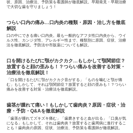
状、原因、治療法、予防策を看護師が徹底解説。早期発見・早期治療
で大切な歯を守りましょう！
つらい口内の痛み…口内炎の種類・原因・治し方を徹底
解説
口の中にできる痛い口内炎。最も一般的なアフタ性口内炎から、ウイ
ルス性、カンジダ性、アレルギー性まで、種類別に原因、症状、治療
法を徹底解説。予防法や市販薬についても解説。
口を開けるたびに顎がカクカク…もしかして顎関節症？
放置すると顔の歪みも！？つらい痛みを改善する対策・
治療法を徹底解説！
「口を開けるたびに顎がカクカク音がする」「ものを噛むと顎が痛
む」もしかして、それは顎関節症？放置すると顔の歪みも！？つらい
痛みを改善する対策・治療法を徹底解説。
歯茎が腫れて痛い！もしかして歯肉炎？原因・症状・治
療・予防・Q&Aを徹底解説
「歯茎が腫れてズキズキ痛む」「歯磨きすると血が出る」「口臭が気
になる」もしかして、それは歯肉炎？放置すると歯周病に進行するこ
とも！歯肉炎の原因、症状、治療法、予防策を看護師が徹底解説。