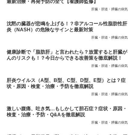
最新治療・再発予防の全て【看護師監修】
肝臓・胆道・膵臓の病気
沈黙の臓器が悲鳴を上げる！？非アルコール性脂肪性肝
炎（NASH）の危険なサインと最新対策
肝臓・胆道・膵臓の病気
健康診断で「脂肪肝」と言われたら？放置すると肝臓が
んのリスクも！？今日からできる改善策を徹底解説！
肝臓・胆道・膵臓の病気
肝炎ウイルス（A型、B型、C型、D型、E型）とは？症
状・原因・検査・治療・予防を徹底解説
肝臓・胆道・膵臓の病気
激しい腹痛、吐き気…もしかして胆石症？症状・原因・
検査・治療・予防・Q&Aを徹底解説
肝臓・胆道・膵臓の病気