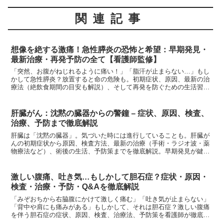
関連記事
想像を絶する激痛！急性膵炎の恐怖と希望：早期発見・
最新治療・再発予防の全て【看護師監修】
「突然、お腹がねじれるように痛い！」「脂汗が止まらない…」もし
かして急性膵炎？放置すると命の危険も。初期症状、原因、最新の治
療法（絶飲食期間の目安も解説）、そして再発を防ぐための生活習慣
まで、看護師が徹底解説します。
肝臓がん：沈黙の臓器からの警鐘 – 症状、原因、検査、
治療、予防まで徹底解説
肝臓は「沈黙の臓器」。気づいた時には進行していることも。肝臓が
んの初期症状から原因、検査方法、最新の治療（手術・ラジオ波・薬
物療法など）、術後の生活、予防策までを徹底解説。早期発見が鍵と
なります。
激しい腹痛、吐き気…もしかして胆石症？症状・原因・
検査・治療・予防・Q&Aを徹底解説
「みぞおちから右脇腹にかけて激しく痛む」「吐き気が止まらない」
「背中や肩にも痛みがある」もしかして、それは胆石症？激しい腹痛
を伴う胆石症の症状、原因、検査、治療法、予防策を看護師が徹底解