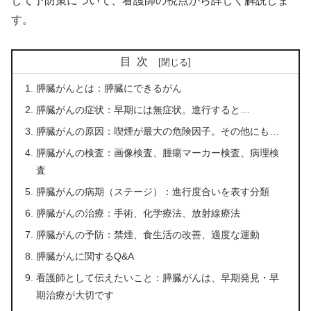
して予防策について、看護師の視点から詳しく解説しま
す。
目次
膵臓がんとは：膵臓にできるがん
膵臓がんの症状：早期には無症状。進行すると…
膵臓がんの原因：喫煙が最大の危険因子。その他にも…
膵臓がんの検査：画像検査、腫瘍マーカー検査、病理検
査
膵臓がんの病期（ステージ）：進行度合いを表す分類
膵臓がんの治療：手術、化学療法、放射線療法
膵臓がんの予防：禁煙、食生活の改善、適度な運動
膵臓がんに関するQ&A
看護師として伝えたいこと：膵臓がんは、早期発見・早
期治療が大切です