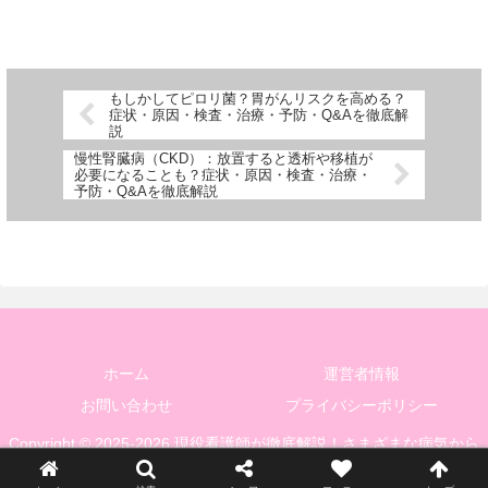
もしかしてピロリ菌？胃がんリスクを高める？
症状・原因・検査・治療・予防・Q&Aを徹底解
説
慢性腎臓病（CKD）：放置すると透析や移植が
必要になることも？症状・原因・検査・治療・
予防・Q&Aを徹底解説
ホーム
運営者情報
お問い合わせ
プライバシーポリシー
Copyright © 2025-2026 現役看護師が徹底解説！さまざまな病気から
身を守るための基礎知識と健康管理 All Rights Reserved.