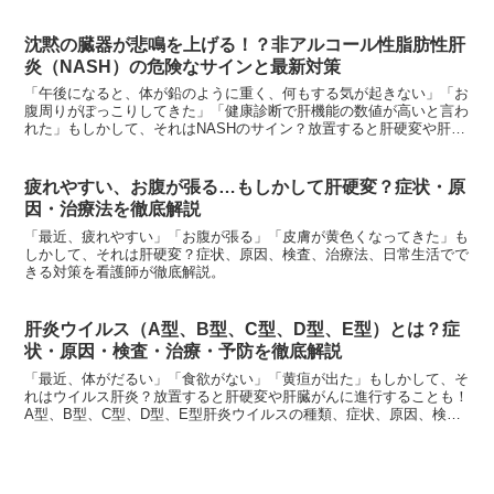
説。
沈黙の臓器が悲鳴を上げる！？非アルコール性脂肪性肝
炎（NASH）の危険なサインと最新対策
「午後になると、体が鉛のように重く、何もする気が起きない」「お
腹周りがぽっこりしてきた」「健康診断で肝機能の数値が高いと言わ
れた」もしかして、それはNASHのサイン？放置すると肝硬変や肝が
んのリスクも？危険なサインと最新対策を徹底解説。
疲れやすい、お腹が張る…もしかして肝硬変？症状・原
因・治療法を徹底解説
「最近、疲れやすい」「お腹が張る」「皮膚が黄色くなってきた」も
しかして、それは肝硬変？症状、原因、検査、治療法、日常生活でで
きる対策を看護師が徹底解説。
肝炎ウイルス（A型、B型、C型、D型、E型）とは？症
状・原因・検査・治療・予防を徹底解説
「最近、体がだるい」「食欲がない」「黄疸が出た」もしかして、そ
れはウイルス肝炎？放置すると肝硬変や肝臓がんに進行することも！
A型、B型、C型、D型、E型肝炎ウイルスの種類、症状、原因、検
査、治療法を看護師が徹底解説。