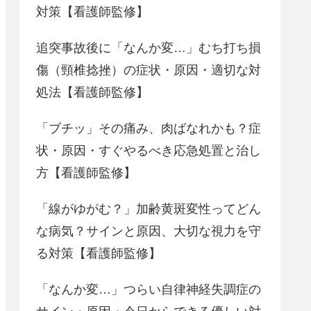
対策【看護師監修】
追突事故後に「なんか変…」むち打ち損
傷（頸椎捻挫）の症状・原因・適切な対
処法【看護師監修】
「ブチッ」その痛み、肉ばなれかも？症
状・原因・すぐやるべき応急処置と治し
方【看護師監修】
「線がゆがむ？」加齢黄斑変性ってどん
な病気？サインと原因、大切な視力を守
る対策【看護師監修】
「なんか変…」つらい自律神経失調症の