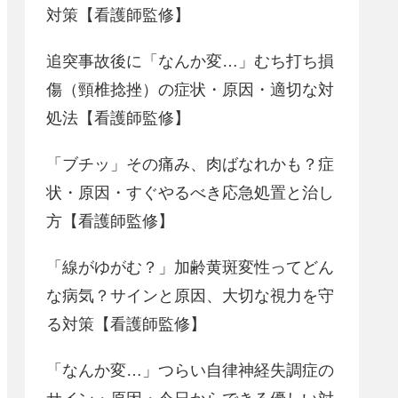
対策【看護師監修】
追突事故後に「なんか変…」むち打ち損
傷（頸椎捻挫）の症状・原因・適切な対
処法【看護師監修】
「ブチッ」その痛み、肉ばなれかも？症
状・原因・すぐやるべき応急処置と治し
方【看護師監修】
「線がゆがむ？」加齢黄斑変性ってどん
な病気？サインと原因、大切な視力を守
る対策【看護師監修】
「なんか変…」つらい自律神経失調症の