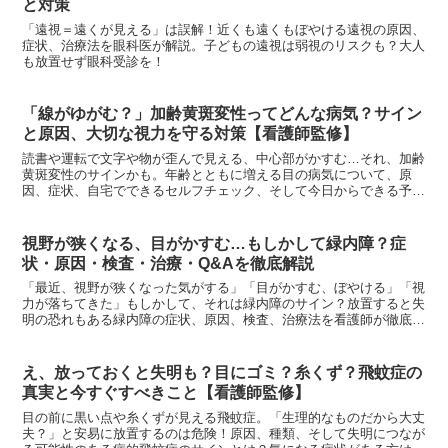
と対策
「遠視＝遠くが見える」は誤解！近くも遠くもぼやける遠視の原因、
症状、治療法を眼科医が解説。子どもの遠視は弱視のリスクも？大人
も放置せず眼科受診を！
「線がゆがむ？」加齢黄斑変性ってどんな病気？サイン
と原因、大切な視力を守る対策【看護師監修】
読書や運転で文字や物が歪んで見える、中心部がかすむ…それ、加齢
黄斑変性のサインかも。年齢とともに増える目の病気について、原
因、症状、自宅でできるセルフチェック、そして今日からできる予
防・進行抑制の対策を看護師が分かりやすく解説します。大切な目の
ために知っておきましょう。
視野が狭くなる、目がかすむ…もしかして緑内障？症
状・原因・検査・治療・Q&Aを徹底解説
「最近、視野が狭くなった気がする」「目がかすむ、ぼやける」「視
力が落ちてきた」もしかして、それは緑内障のサイン？放置すると失
明の恐れもある緑内障の症状、原因、検査、治療法を看護師が徹底解
説。
え、放っておくと失明も？目にゴミ？糸くず？飛蚊症の
真実と今すぐすべきこと【看護師監修】
目の前に黒い点や糸くずが見える飛蚊症。「生理的なものだから大丈
夫？」と安易に放置するのは危険！原因、種類、そして失明につなが