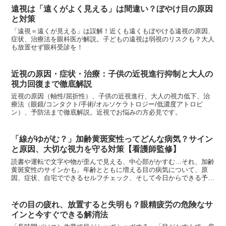
遠視は「遠くがよく見える」は間違い？ぼやけ目の原因
と対策
「遠視＝遠くが見える」は誤解！近くも遠くもぼやける遠視の原因、
症状、治療法を眼科医が解説。子どもの遠視は弱視のリスクも？大人
も放置せず眼科受診を！
近視の原因・症状・治療：子供の近視進行抑制と大人の
視力回復まで徹底解説
近視の原因（軸性/屈折性）、子供の近視進行、大人の視力低下、治
療法（眼鏡/コンタクト/手術/オルソケラトロジー/低濃度アトロピ
ン）、予防法まで徹底解説。近視でお悩みの方必見です。
「線がゆがむ？」加齢黄斑変性ってどんな病気？サイン
と原因、大切な視力を守る対策【看護師監修】
読書や運転で文字や物が歪んで見える、中心部がかすむ…それ、加齢
黄斑変性のサインかも。年齢とともに増える目の病気について、原
因、症状、自宅でできるセルフチェック、そして今日からできる予
防・進行抑制の対策を看護師が分かりやすく解説します。大切な目の
ために知っておきましょう。
その目の疲れ、放置すると失明も？眼精疲労の危険なサ
インと今すぐできる解消法