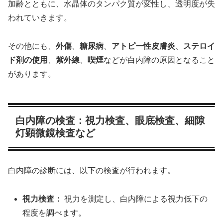
加齢とともに、水晶体のタンパク質が変性し、透明度が失
われていきます。
その他にも、
外傷
、
糖尿病
、
アトピー性皮膚炎
、
ステロイ
ド剤の使用
、
紫外線
、
喫煙
などが白内障の原因となること
があります。
白内障の検査：視力検査、眼底検査、細隙
灯顕微鏡検査など
白内障の診断には、以下の検査が行われます。
視力検査：
視力を測定し、白内障による視力低下の
程度を調べます。