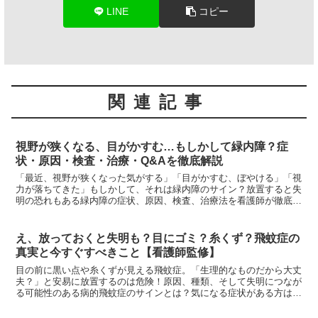
LINE
コピー
関連記事
視野が狭くなる、目がかすむ…もしかして緑内障？症
状・原因・検査・治療・Q&Aを徹底解説
「最近、視野が狭くなった気がする」「目がかすむ、ぼやける」「視
力が落ちてきた」もしかして、それは緑内障のサイン？放置すると失
明の恐れもある緑内障の症状、原因、検査、治療法を看護師が徹底解
説。
え、放っておくと失明も？目にゴミ？糸くず？飛蚊症の
真実と今すぐすべきこと【看護師監修】
目の前に黒い点や糸くずが見える飛蚊症。「生理的なものだから大丈
夫？」と安易に放置するのは危険！原因、種類、そして失明につなが
る可能性のある病的飛蚊症のサインとは？気になる症状がある方は必
読です。