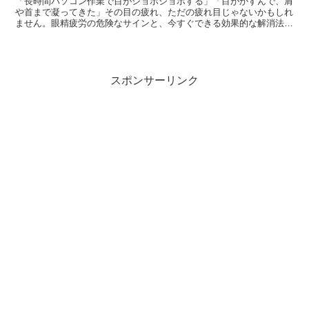
「長時間パソコン作業で目がショボショボする」「目がかすんで、肩
や首まで凝ってきた」その目の疲れ、ただの疲れ目じゃないかもしれ
ません。眼精疲労の危険なサインと、今すぐできる効果的な解消法を
徹底解説。
スポンサーリンク