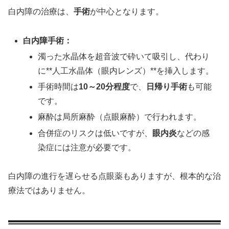
白内障の治療は、
手術
が中心となります。
白内障手術：
濁った水晶体を超音波で砕いて吸引し、代わり
に**人工水晶体（眼内レンズ）**を挿入します。
手術時間は
10～20分程度
で、
日帰り手術
も可能
です。
麻酔は局所麻酔（点眼麻酔）で行われます。
合併症のリスクは低いですが、
眼内炎
などの感
染症には注意が必要です。
白内障の進行を遅らせる点眼薬もありますが、根本的な治
療法ではありません。