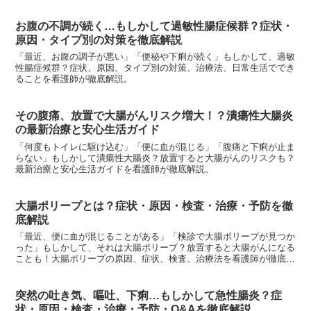
お腹の不調が続く…もしかして過敏性腸症候群？症状・
原因・タイプ別の対策を徹底解説
「最近、お腹の調子が悪い」「便秘や下痢が続く」もしかして、過敏
性腸症候群？症状、原因、タイプ別の対策、治療法、日常生活ででき
ることを看護師が徹底解説。
その腹痛、放置で大腸がんリスク増大！？潰瘍性大腸炎
の最新治療と安心生活ガイド
「何度もトイレに駆け込む」「便に血が混じる」「腹痛と下痢が止ま
らない」もしかして潰瘍性大腸炎？放置すると大腸がんのリスクも？
最新治療と安心生活ガイドを看護師が徹底解説。
大腸ポリープとは？症状・原因・検査・治療・予防を徹
底解説
「最近、便に血が混じることがある」「検診で大腸ポリープが見つか
った」もしかして、それは大腸ポリープ？放置すると大腸がんになる
ことも！大腸ポリープの原因、症状、検査、治療法を看護師が徹底解
説。
突然の吐き気、嘔吐、下痢…もしかして急性腸炎？症
状・原因・検査・治療・予防・Q&Aを徹底解説