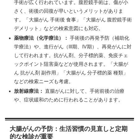
手術が広く行われています。腹腔鏡手術は、傷が小
さく、術後の回復が早いというメリットがありま
す。「大腸がん 手術後 食事」「大腸がん 腹腔鏡手術
デメリット」などの検索意図にも対応。
薬物療法（化学療法）：
手術後の再発予防（補助化
学療法）や、進行がん（III期、IV期）、再発がんに対
して行われます。抗がん剤、分子標的薬、免疫チェ
ックポイント阻害薬などが使用されます。「大腸が
ん 抗がん剤 副作用」「大腸がん 分子標的薬 種類」
などの検索ニーズも考慮。
放射線療法：
直腸がんに対して、手術前後の治療
や、症状緩和のために行われることがあります。
大腸がんの予防：生活習慣の見直しと定期
的な検診が重要