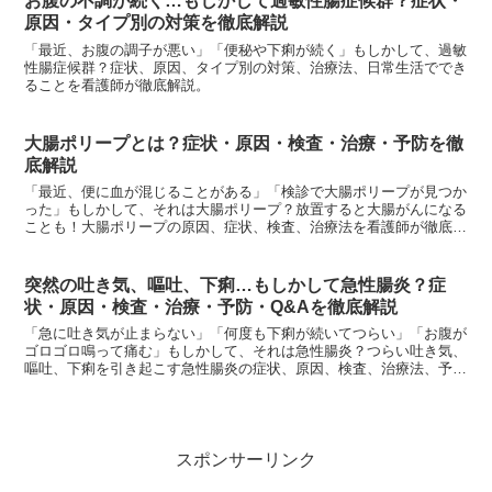
お腹の不調が続く…もしかして過敏性腸症候群？症状・
原因・タイプ別の対策を徹底解説
「最近、お腹の調子が悪い」「便秘や下痢が続く」もしかして、過敏
性腸症候群？症状、原因、タイプ別の対策、治療法、日常生活ででき
ることを看護師が徹底解説。
大腸ポリープとは？症状・原因・検査・治療・予防を徹
底解説
「最近、便に血が混じることがある」「検診で大腸ポリープが見つか
った」もしかして、それは大腸ポリープ？放置すると大腸がんになる
ことも！大腸ポリープの原因、症状、検査、治療法を看護師が徹底解
説。
突然の吐き気、嘔吐、下痢…もしかして急性腸炎？症
状・原因・検査・治療・予防・Q&Aを徹底解説
「急に吐き気が止まらない」「何度も下痢が続いてつらい」「お腹が
ゴロゴロ鳴って痛む」もしかして、それは急性腸炎？つらい吐き気、
嘔吐、下痢を引き起こす急性腸炎の症状、原因、検査、治療法、予防
策を看護師が徹底解説。
スポンサーリンク