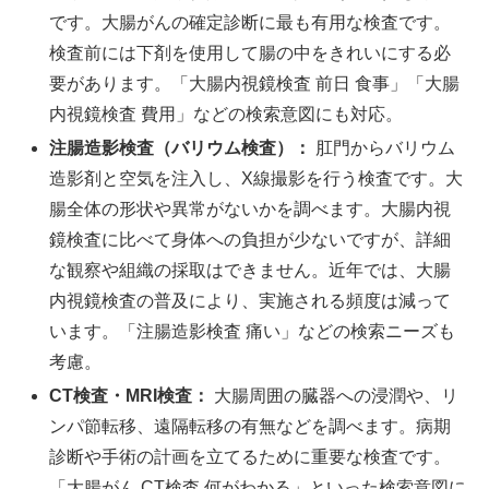
です。大腸がんの確定診断に最も有用な検査です。
検査前には下剤を使用して腸の中をきれいにする必
要があります。「大腸内視鏡検査 前日 食事」「大腸
内視鏡検査 費用」などの検索意図にも対応。
注腸造影検査（バリウム検査）：
肛門からバリウム
造影剤と空気を注入し、X線撮影を行う検査です。大
腸全体の形状や異常がないかを調べます。大腸内視
鏡検査に比べて身体への負担が少ないですが、詳細
な観察や組織の採取はできません。近年では、大腸
内視鏡検査の普及により、実施される頻度は減って
います。「注腸造影検査 痛い」などの検索ニーズも
考慮。
CT検査・MRI検査：
大腸周囲の臓器への浸潤や、リ
ンパ節転移、遠隔転移の有無などを調べます。病期
診断や手術の計画を立てるために重要な検査です。
「大腸がん CT検査 何がわかる」といった検索意図に