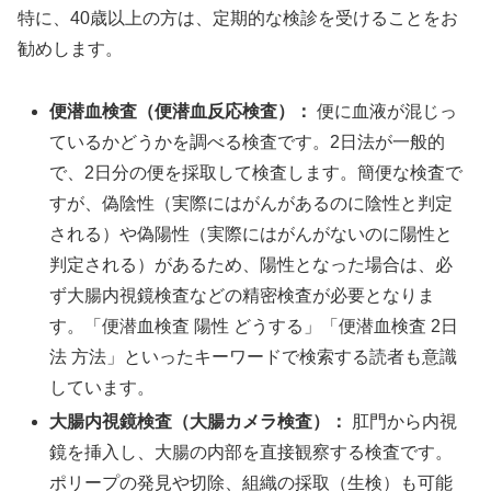
特に、40歳以上の方は、定期的な検診を受けることをお
勧めします。
便潜血検査（便潜血反応検査）：
便に血液が混じっ
ているかどうかを調べる検査です。2日法が一般的
で、2日分の便を採取して検査します。簡便な検査で
すが、偽陰性（実際にはがんがあるのに陰性と判定
される）や偽陽性（実際にはがんがないのに陽性と
判定される）があるため、陽性となった場合は、必
ず大腸内視鏡検査などの精密検査が必要となりま
す。「便潜血検査 陽性 どうする」「便潜血検査 2日
法 方法」といったキーワードで検索する読者も意識
しています。
大腸内視鏡検査（大腸カメラ検査）：
肛門から内視
鏡を挿入し、大腸の内部を直接観察する検査です。
ポリープの発見や切除、組織の採取（生検）も可能