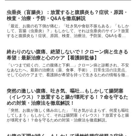
虫垂炎（盲腸炎）：放置すると腹膜炎も？症状・原因・
検査・治療・予防・Q&Aを徹底解説
「最近、お腹の右下側が痛む」「吐き気や食欲不振もある」「もしか
して、盲腸（虫垂炎）？」もしかして、それは虫垂炎のサイン？放置
すると腹膜炎も！症状、原因、検査、治療法、予防策、Q&Aを看護
師が徹底解説。
終わりのない腹痛、絶望しないで！クローン病と生きる
希望：最新治療と心のケア【看護師監修】
「いつまで続くの、この腹痛と下痢…」クローン病と診断され、不安
なあなたへ。最新の治療法（薬、食事、手術）、日常生活の注意点、
そして心のケアまで、看護師が希望を持って生きるための情報を徹底
解説します。
突然の激しい腹痛、吐き気、嘔吐…もしかして腸閉塞
（イレウス）？放置すると腸が壊死する！？命を守るた
めの対策・治療法を徹底解説！
「突然、お腹が激しく痛み出した」「吐き気が止まらず、何度も嘔吐
してしまう」もしかして、それは腸閉塞（イレウス）？放置すると腸
が壊死する！？命を守るための対策・治療法を徹底解説。