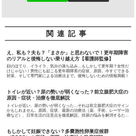
関連記事
え、私も？夫も？「まさか」と思わないで！更年期障害
のリアルと後悔しない乗り越え方【看護師監修】
顔のほてり、イライラ、気分の落ち込み…もしかして更年期？女性だ
けじゃない！男性にも起こる更年期障害の症状、原因、今すぐできる
対策、そして専門家による治療法まで。後悔しないための情報満載！
トイレが近い？尿の勢いが弱くなった？前立腺肥大症の
原因・症状・治療を徹底解説
トイレが近い、尿の勢いが弱くなった…それは前立腺肥大症のサイン
かもしれません。原因、症状、最新の治療法（薬、手術、レーザー治
療など）、日常生活の注意点を徹底解説。排尿の悩みを解消するため
に、ぜひお読みください。
もしかして妊娠できない？多嚢胞性卵巣症候群