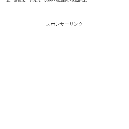
査、治療法、予防策、Q&Aを看護師が徹底解説。
スポンサーリンク