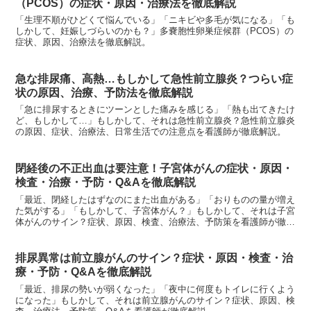
（PCOS）の症状・原因・治療法を徹底解説
「生理不順がひどくて悩んでいる」「ニキビや多毛が気になる」「も
しかして、妊娠しづらいのかも？」多嚢胞性卵巣症候群（PCOS）の
症状、原因、治療法を徹底解説。
急な排尿痛、高熱…もしかして急性前立腺炎？つらい症
状の原因、治療、予防法を徹底解説
「急に排尿するときにツーンとした痛みを感じる」「熱も出てきたけ
ど、もしかして…」もしかして、それは急性前立腺炎？急性前立腺炎
の原因、症状、治療法、日常生活での注意点を看護師が徹底解説。
閉経後の不正出血は要注意！子宮体がんの症状・原因・
検査・治療・予防・Q&Aを徹底解説
「最近、閉経したはずなのにまた出血がある」「おりものの量が増え
た気がする」「もしかして、子宮体がん？」もしかして、それは子宮
体がんのサイン？症状、原因、検査、治療法、予防策を看護師が徹底
解説。
排尿異常は前立腺がんのサイン？症状・原因・検査・治
療・予防・Q&Aを徹底解説
「最近、排尿の勢いが弱くなった」「夜中に何度もトイレに行くよう
になった」もしかして、それは前立腺がんのサイン？症状、原因、検