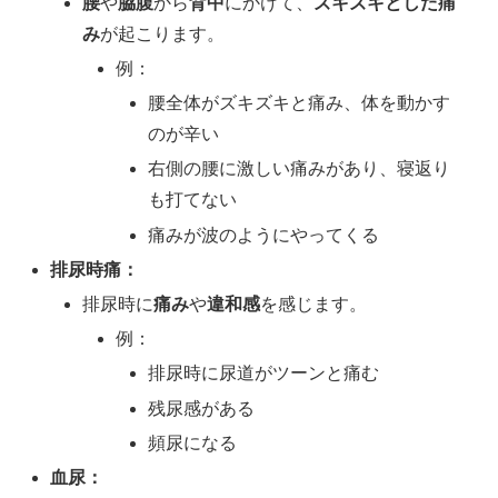
腰
や
脇腹
から
背中
にかけて、
ズキズキとした痛
み
が起こります。
例：
腰全体がズキズキと痛み、体を動かす
のが辛い
右側の腰に激しい痛みがあり、寝返り
も打てない
痛みが波のようにやってくる
排尿時痛：
排尿時に
痛み
や
違和感
を感じます。
例：
排尿時に尿道がツーンと痛む
残尿感がある
頻尿になる
血尿：