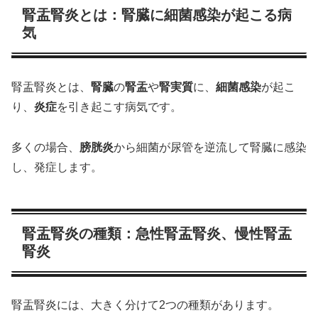
腎盂腎炎とは：腎臓に細菌感染が起こる病
気
腎盂腎炎とは、
腎臓
の
腎盂
や
腎実質
に、
細菌感染
が起こ
り、
炎症
を引き起こす病気です。
多くの場合、
膀胱炎
から細菌が尿管を逆流して腎臓に感染
し、発症します。
腎盂腎炎の種類：急性腎盂腎炎、慢性腎盂
腎炎
腎盂腎炎には、大きく分けて2つの種類があります。