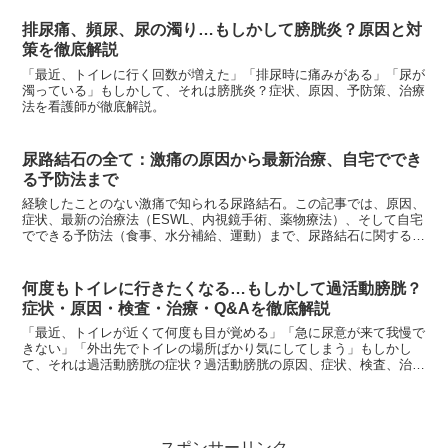
排尿痛、頻尿、尿の濁り…もしかして膀胱炎？原因と対
策を徹底解説
「最近、トイレに行く回数が増えた」「排尿時に痛みがある」「尿が
濁っている」もしかして、それは膀胱炎？症状、原因、予防策、治療
法を看護師が徹底解説。
尿路結石の全て：激痛の原因から最新治療、自宅ででき
る予防法まで
経験したことのない激痛で知られる尿路結石。この記事では、原因、
症状、最新の治療法（ESWL、内視鏡手術、薬物療法）、そして自宅
でできる予防法（食事、水分補給、運動）まで、尿路結石に関するあ
らゆる情報を網羅的に解説します。突然の痛みに備え、正しい知識を
身につけ、健康な尿路を守りましょう。
何度もトイレに行きたくなる…もしかして過活動膀胱？
症状・原因・検査・治療・Q&Aを徹底解説
「最近、トイレが近くて何度も目が覚める」「急に尿意が来て我慢で
きない」「外出先でトイレの場所ばかり気にしてしまう」もしかし
て、それは過活動膀胱の症状？過活動膀胱の原因、症状、検査、治療
法を看護師が徹底解説。
スポンサーリンク