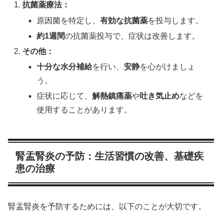
抗菌薬療法：
原因菌を特定し、
有効な抗菌薬
を投与します。
約1週間
の抗菌薬投与で、症状は改善します。
その他：
十分な水分補給
を行い、
安静
を心がけましょ
う。
症状に応じて、
解熱鎮痛薬
や
吐き気止め
などを
使用することがあります。
腎盂腎炎の予防：生活習慣の改善、基礎疾
患の治療
腎盂腎炎を予防するためには、以下のことが大切です。