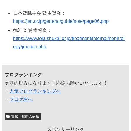
日本腎臓学会 腎盂腎炎：
https://jsn.or.jp/general/guide/note/page06.php
徳洲会 腎盂腎炎：
https://www.tokushukai.or.jp/treatment/internal/nephrol
ogy/jinujien.php
ブログランキング
更新の励みになります！応援お願いいたします！
・
人気ブログランキングへ
・
ブログ村へ
腎臓・尿路の病気
スポンサーリンク