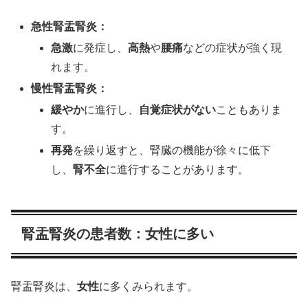
急性腎盂腎炎：
急激
に発症し、
高熱
や
腰痛
などの症状が強く現
れます。
慢性腎盂腎炎：
緩やか
に進行し、
自覚症状がない
こともありま
す。
再発
を繰り返すと、腎臓の機能が徐々に低下
し、
腎不全
に進行することがあります。
腎盂腎炎の患者数：女性に多い
腎盂腎炎は、
女性
に多くみられます。