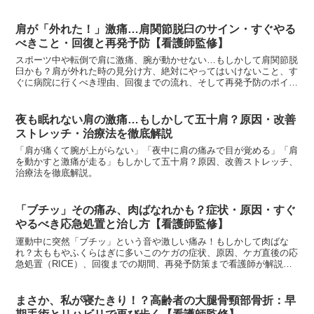
肩が「外れた！」激痛…肩関節脱臼のサイン・すぐやる
べきこと・回復と再発予防【看護師監修】
スポーツ中や転倒で肩に激痛、腕が動かせない…もしかして肩関節脱
臼かも？肩が外れた時の見分け方、絶対にやってはいけないこと、す
ぐに病院に行くべき理由、回復までの流れ、そして再発予防のポイン
トまで看護師が詳しく解説。もしもの時のために知っておきたい知識
です。
夜も眠れない肩の激痛…もしかして五十肩？原因・改善
ストレッチ・治療法を徹底解説
「肩が痛くて腕が上がらない」「夜中に肩の痛みで目が覚める」「肩
を動かすと激痛が走る」もしかして五十肩？原因、改善ストレッチ、
治療法を徹底解説。
「ブチッ」その痛み、肉ばなれかも？症状・原因・すぐ
やるべき応急処置と治し方【看護師監修】
運動中に突然「ブチッ」という音や激しい痛み！もしかして肉ばな
れ？太ももやふくらはぎに多いこのケガの症状、原因、ケガ直後の応
急処置（RICE）、回復までの期間、再発予防策まで看護師が解説。
大切な筋肉を守る知識を身につけましょう。
まさか、私が寝たきり！？高齢者の大腿骨頸部骨折：早