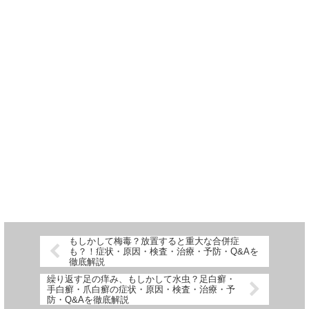
もしかして梅毒？放置すると重大な合併症
も？！症状・原因・検査・治療・予防・Q&Aを
徹底解説
繰り返す足の痒み、もしかして水虫？足白癬・
手白癬・爪白癬の症状・原因・検査・治療・予
防・Q&Aを徹底解説