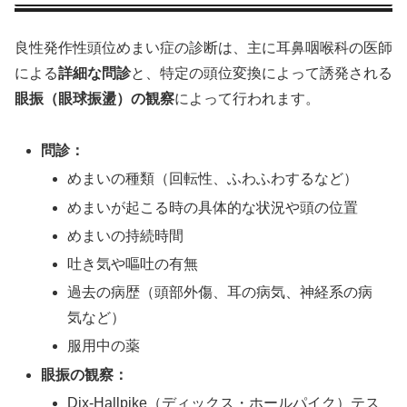
良性発作性頭位めまい症の診断は、主に耳鼻咽喉科の医師
による
詳細な問診
と、特定の頭位変換によって誘発される
眼振（眼球振盪）の観察
によって行われます。
問診：
めまいの種類（回転性、ふわふわするなど）
めまいが起こる時の具体的な状況や頭の位置
めまいの持続時間
吐き気や嘔吐の有無
過去の病歴（頭部外傷、耳の病気、神経系の病
気など）
服用中の薬
眼振の観察：
Dix-Hallpike（ディックス・ホールパイク）テス