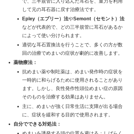
で、三半規管に入り込んだ耳石を、重力を利用
して元の耳石器に戻す治療法です。
Epley（エプリー）法
や
Semont（セモント）法
などが代表的で、どの三半規管に耳石があるか
によって使い分けられます。
適切な耳石置換法を行うことで、多くの方が数
回の治療でめまいの症状が劇的に改善します。
薬物療法：
抗めまい薬や制吐薬は、めまい発作時の症状を
一時的に和らげるために使用されることがあり
ます。しかし、良性発作性頭位めまい症の原因
そのものを治療する効果はありません。
主に、めまいが強く日常生活に支障が出る場合
に、症状を緩和する目的で使用されます。
自分でできる対処法：
めまいを誘発する頭の位置を避ける：しばらく