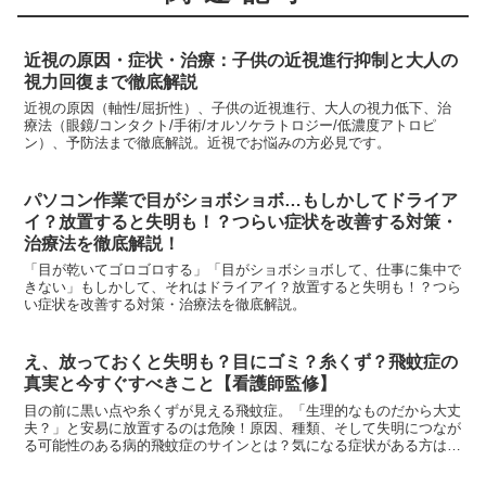
近視の原因・症状・治療：子供の近視進行抑制と大人の
視力回復まで徹底解説
近視の原因（軸性/屈折性）、子供の近視進行、大人の視力低下、治
療法（眼鏡/コンタクト/手術/オルソケラトロジー/低濃度アトロピ
ン）、予防法まで徹底解説。近視でお悩みの方必見です。
パソコン作業で目がショボショボ…もしかしてドライア
イ？放置すると失明も！？つらい症状を改善する対策・
治療法を徹底解説！
「目が乾いてゴロゴロする」「目がショボショボして、仕事に集中で
きない」もしかして、それはドライアイ？放置すると失明も！？つら
い症状を改善する対策・治療法を徹底解説。
え、放っておくと失明も？目にゴミ？糸くず？飛蚊症の
真実と今すぐすべきこと【看護師監修】
目の前に黒い点や糸くずが見える飛蚊症。「生理的なものだから大丈
夫？」と安易に放置するのは危険！原因、種類、そして失明につなが
る可能性のある病的飛蚊症のサインとは？気になる症状がある方は必
読です。