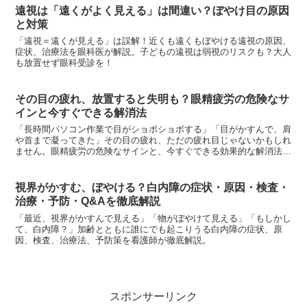
遠視は「遠くがよく見える」は間違い？ぼやけ目の原因
と対策
「遠視＝遠くが見える」は誤解！近くも遠くもぼやける遠視の原因、
症状、治療法を眼科医が解説。子どもの遠視は弱視のリスクも？大人
も放置せず眼科受診を！
その目の疲れ、放置すると失明も？眼精疲労の危険なサ
インと今すぐできる解消法
「長時間パソコン作業で目がショボショボする」「目がかすんで、肩
や首まで凝ってきた」その目の疲れ、ただの疲れ目じゃないかもしれ
ません。眼精疲労の危険なサインと、今すぐできる効果的な解消法を
徹底解説。
視界がかすむ、ぼやける？白内障の症状・原因・検査・
治療・予防・Q&Aを徹底解説
「最近、視界がかすんで見える」「物がぼやけて見える」「もしかし
て、白内障？」加齢とともに誰にでも起こりうる白内障の症状、原
因、検査、治療法、予防策を看護師が徹底解説。
スポンサーリンク